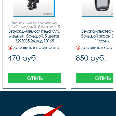
Звонок для велосипеда 
"KMS", медный, большой, 5 
цветов (син/черн, красн/
Звонок для велосипеда KMS, 
Велокомпьютер AS
черн, золот/черн, бело/
медный, большой, 5 цветов 
большой экран 330
черн, черн/черн), инд. 
3293035-24, код 10165
11функ.
упак. (блистер).
добавить в сравнение
добавить в срав
470 руб.
850 руб.
КУПИТЬ
КУПИТЬ