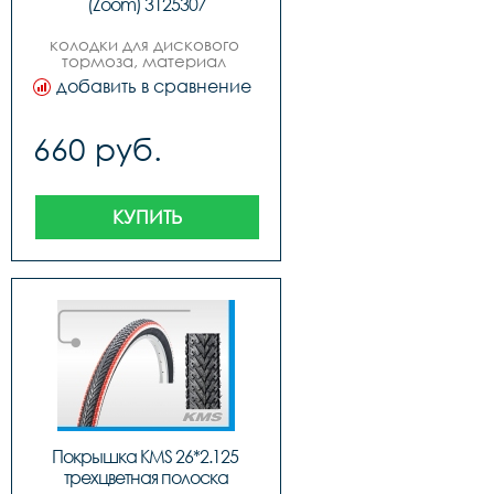
(Zoom) 3125307
колодки для дискового 
тормоза, материал 
синтетика, цвет золотой, 
добавить в сравнение
логотип quotkmsquot на 
продукте, инд. упак. 
блистер, русский дизайн, 
660 руб.
бренд quotkmsquot вид №5 
magura clara 2000  louise 
98-01 calipers
КУПИТЬ
Покрышка KMS 26*2.125 
трехцветная полоска