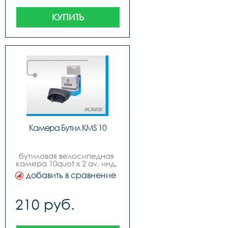
КУПИТЬ
Камера Бутил KMS 10
бутиловая велосипедная 
камера 10quot x 2 av, инд. 
yпак., русский дизайн, 
добавить в сравнение
бренд quotkmsquot
210 руб.