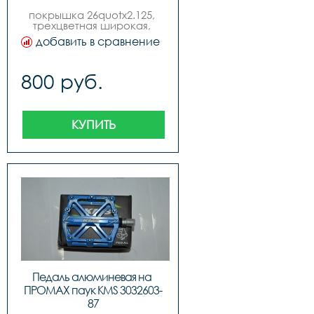
покрышка 26quotx2.125, 
трехцветная широкая, 
высокое качество, бренд 
добавить в сравнение
quotkmsquot.
800 руб.
КУПИТЬ
Педаль алюминевая на 
ПРОМАХ паук KMS 3032603-
87