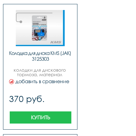
Колодка для диска KMS (JAK) 
3125303
колодки для дискового 
тормоза, материал 
органика, цвет голубой, 
добавить в сравнение
логотип quotkmsquot на 
продукте, инд. упак. 
блистер, русский дизайн, 
370 руб.
бренд quotkmsquot вид №3 
deore m515, m516,m515-
la,m525,m515-la-m, m415, 
m465, m475, m485, m495, 
m395, cx75, c501, c601 
КУПИТЬ
tektro aurgia, auriga comp, 
aquila