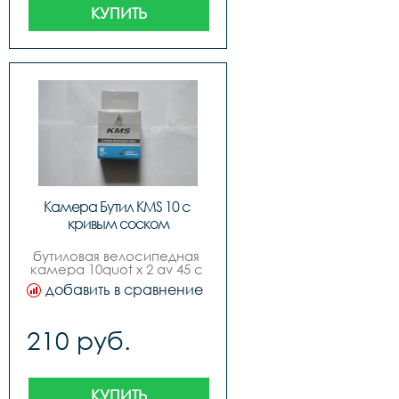
КУПИТЬ
Камера Бутил KMS 10 с 
кривым соском
бутиловая велосипедная 
камера 10quot x 2 av 45 с 
кривым соском, инд. 
добавить в сравнение
yпак., русский дизайн, 
бренд quotkmsquot
210 руб.
КУПИТЬ