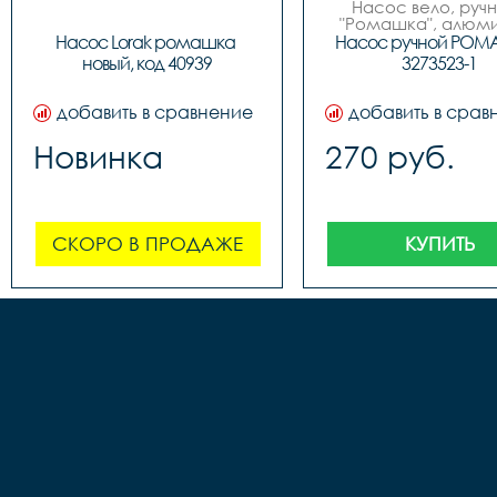
Насос вело, ручно
"Ромашка", алюмин
обратным толст
Насос Lorak ромашка 
Насос ручной РОМ
штоком, шланг 
новый, код 40939
3273523-1
наконечнико
добавить в сравнение
добавить в срав
Новинка
270 руб.
СКОРО В ПРОДАЖЕ
КУПИТЬ