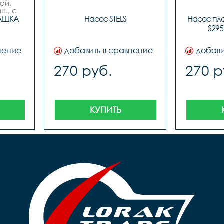
й, 
., с 
ым 
АШКА 
Насос STELS
Насос пла
с 
S295-
м
нение
добавить в сравнение
добави
270 руб.
270 р
КУПИТЬ