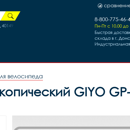
сравнени
8-800-775-46-
 40149
Пн-Пт с 10.00 до 
Быстрая доставк
склада в г. Дон
Индустриальная
ля велосипеда
опический GIYO GP-0