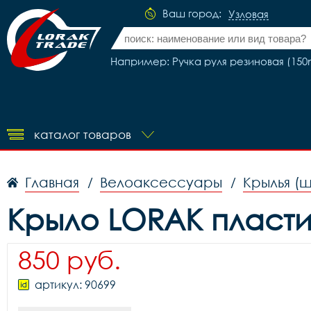
Ваш город:
Узловая
Например: Ручка руля резиновая (150
каталог товаров
Главная
Велоаксессуары
Крылья (
/
/
Крыло LORAK пластик
850 руб.
артикул: 90699