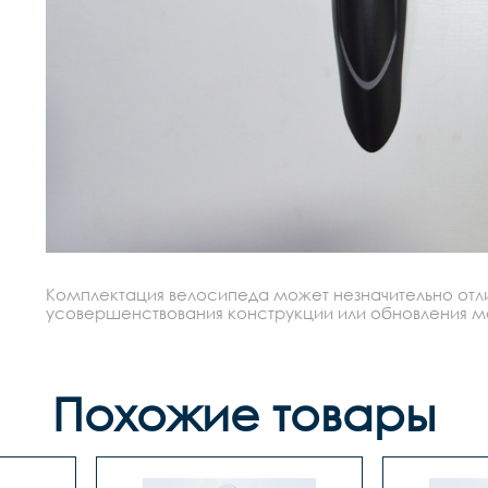
Комплектация велосипеда может незначительно отлич
усовершенствования конструкции или обновления моде
Похожие товары