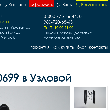
оформить
е
Корзина
Вход
Регистрация
44
8-800-775-46-44, 8-
980-720-68-63
19.00
а в г. Узловая со
Пн-Пт 10.00-19.00
ской (улица
Онлайн- заказы! Доставка -
 9 Мос).
бесплатно! Звоните!
гарантия
как купить
блог
контакты
699 в Узловой