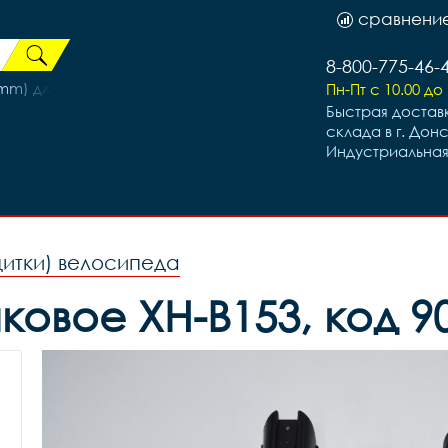
сравнени
8-800-775-46-
mm) для BMX и самокатов 3172661-55
Пн-Пт с 10.00 до 
Быстрая доставк
склада в г. Дон
Индустриальная
щитки) велосипеда
овое XH-B153, код 90