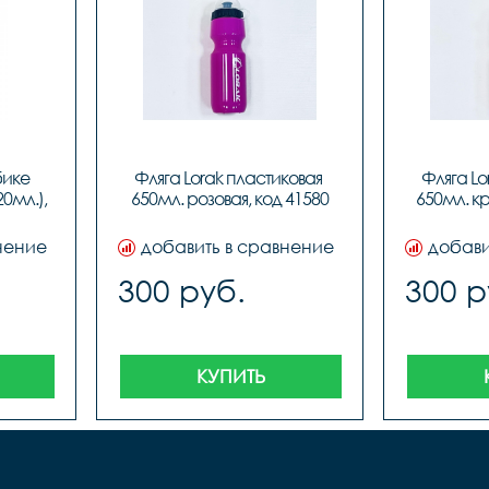
ике 
Фляга Lorak пластиковая 
Фляга Lo
0мл.), 
650мл. розовая, код 41580
650мл. кр
нение
добавить в сравнение
добави
300 руб.
300 р
КУПИТЬ