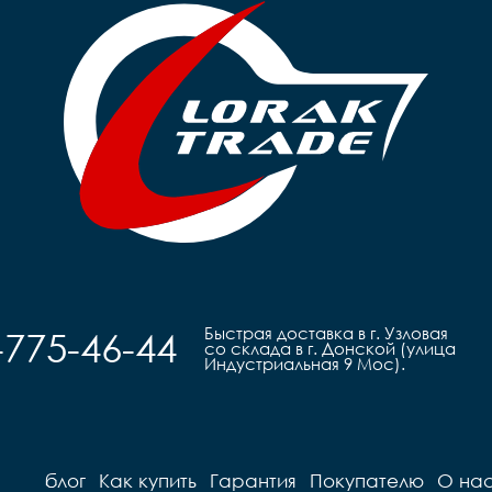
Быстрая доставка в г. Узловая
-775-46-44
со склада в г. Донской (улица
Индустриальная 9 Мос).
блог
Как купить
Гарантия
Покупателю
О на