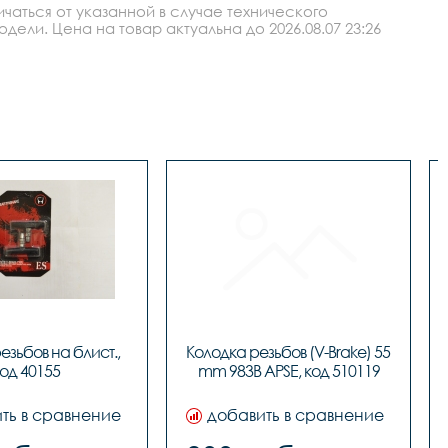
аться от указанной в случае технического
ли. Цена на товар актуальна до 2026.08.07 23:26
зьбов на блист., 
Колодка резьбов (V-Brake) 55 
од 40155
ть в сравнение
добавить в сравнение