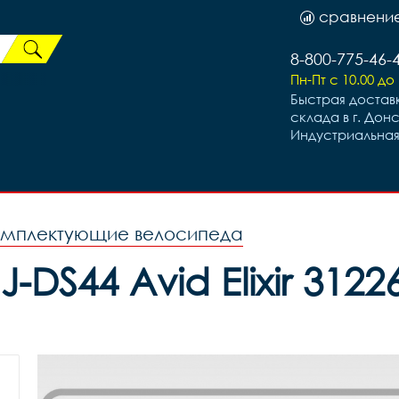
сравнени
8-800-775-46-
Пн-Пт с 10.00 до 
Быстрая доставк
склада в г. Дон
Индустриальная
омплектующие велосипеда
DS44 Avid Elixir 31226