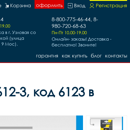
оформить
е
Корзина
Вход
Регистрация
44
8-800-775-46-44, 8-
980-720-68-63
19.00
а в г. Узловая со
Пн-Пт 10.00-19.00
ской (улица
Онлайн- заказы! Доставка -
 9 Мос).
бесплатно! Звоните!
гарантия
как купить
блог
контакты
12-3, код 6123 в