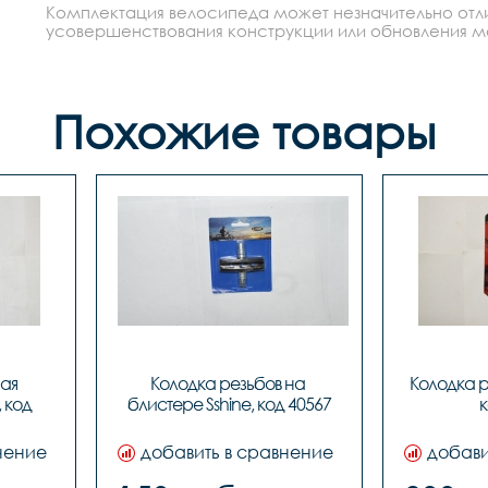
Комплектация велосипеда может незначительно отлич
усовершенствования конструкции или обновления моде
Похожие товары
ая 
Колодка резьбов на 
Колодка ре
 код 
блистере Sshine, код 40567
к
нение
добавить в сравнение
добави