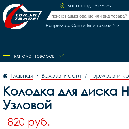
Ваш город:
Узловая
Например: Санки Тяни-толкай №7
каталог товаров
Главная
Велозапчасти
Тормоза и к
/
/
Колодка для диска HJ-
Узловой
820 руб.