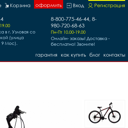
оформить
е
Корзина
Вход
Регистрация
44
8-800-775-46-44, 8-
980-720-68-63
19.00
а в г. Узловая со
Пн-Пт 10.00-19.00
ской (улица
Онлайн- заказы! Доставка -
 9 Мос).
бесплатно! Звоните!
гарантия
как купить
блог
контакты