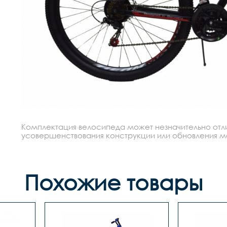
Комплектация велосипеда может незначительно отлич
усовершенствования конструкции или обновления моде
Похожие товары