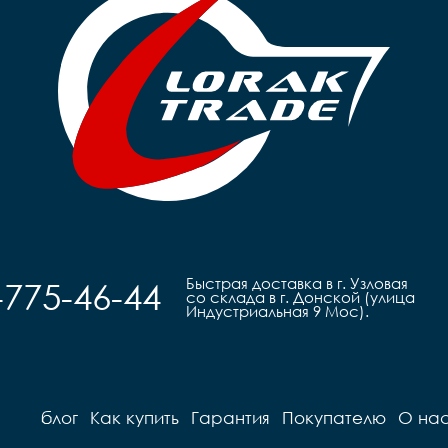
Рулевая		резьбовая 

Руль		steel 

Вынос		сталь

Грипсы		цветные
Руль		steel 

Седло		детское на 
Грипсы		black

п
Седло		детское Sport

Педали		Пластиковые

	
Педали		Пластиковые

Подседель
Подседельный штырь		
г
сталь

Вес		9,8 кг
Быстрая доставка в г. Узловая
-775-46-44
со склада в г. Донской (улица
Индустриальная 9 Мос).
блог
Как купить
Гарантия
Покупателю
О на