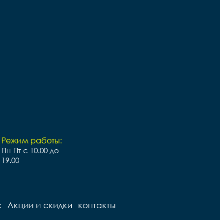
Руль		сталь



Грипсы		black

Седло		детское

ружинах

Педали		Пластиковые

Подседельный штырь		
ный штырь		
сталь

сталь

Вес		- кг
Вес		11 кг
Режим работы:
Пн-Пт с 10.00 до
19.00
с
Акции и скидки
контакты