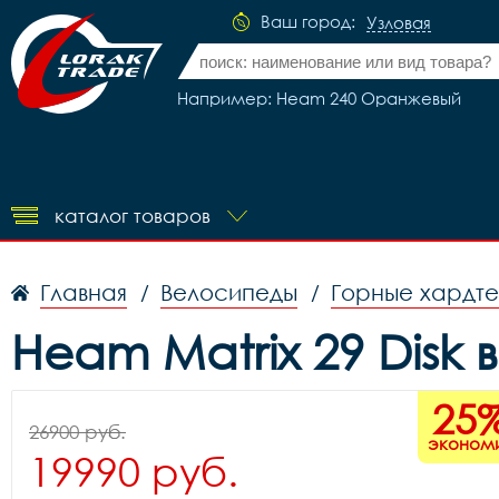
Ваш город:
Узловая
Например: Heam 240 Оранжевый
каталог товаров
Главная
Велосипеды
Горные хардт
/
/
Heam Matrix 29 Disk 
25
26900 руб.
эконом
19990 руб.