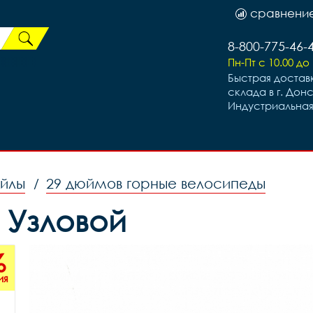
сравнени
8-800-775-46-
Пн-Пт с 10.00 до 
Быстрая доставк
склада в г. Дон
Индустриальная
ейлы
29 дюймов горные велосипеды
/
в Узловой
%
ия