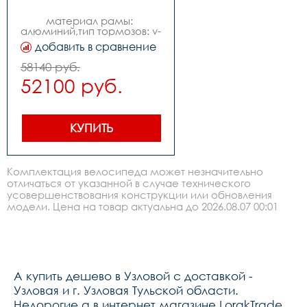
материал рамы: 
алюминий,тип тормозов: v-
br-ободной,диаметр 
добавить в сравнение
колес: 26,количество 
скоростей- 3,размер 
58140 руб.
рамы велосипеда- 
52100 руб.
16,вилка передняя- 
жесткая, стальная,рулевая 
колонка- 
резьбовая,каретка- 
наборная,система- 
КУПИТЬ
стальалюминий, 38т,втулка 
передняя- алюм., 
гайка,втулка задняя- сталь, 
гайка,шифтеры- 
Комплектация велосипеда может незначительно
tss33,трещотказвёздочкакассета- 
отличаться от указанной в случае технического
звёздочка, 
усовершенствования конструкции или обновления
22т,переключатель 
скоростей 
модели. Цена на товар актуальна до 2026.08.07 00:01
передний-,переключатель 
скоростей задний- 
планетарная 
3ск.,тормоза- v-
типаножной,обод- 
алюминий, 
A купить дешево в Узловой с доставкой -
двойной,покрышки- 
26x2.125,крылья- 
Узловая и г. Узловая Тульской области.
сталь,педали- пластик,вес- 
Недорогие a в интернет магазине LorakTrade.