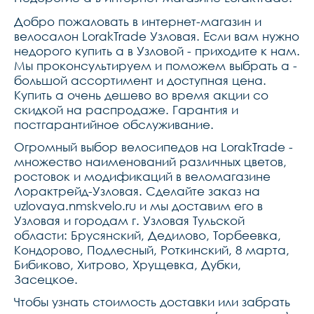
28.41 кг
Добро пожаловать в интернет-магазин и
велосалон LorakTrade Узловая. Если вам нужно
недорого купить a в Узловой - приходите к нам.
Мы проконсультируем и поможем выбрать a -
большой ассортимент и доступная цена.
Купить a очень дешево во время акции со
скидкой на распродаже. Гарантия и
постгарантийное обслуживание.
Огромный выбор велосипедов на LorakTrade -
множество наименований различных цветов,
ростовок и модификаций в веломагазине
Лорактрейд-Узловая. Сделайте заказ на
uzlovaya.nmskvelo.ru и мы доставим его в
Узловая и городам г. Узловая Тульской
области: Брусянский, Дедилово, Торбеевка,
Кондорово, Подлесный, Роткинский, 8 марта,
Бибиково, Хитрово, Хрущевка, Дубки,
Засецкое.
Чтобы узнать стоимость доставки или забрать