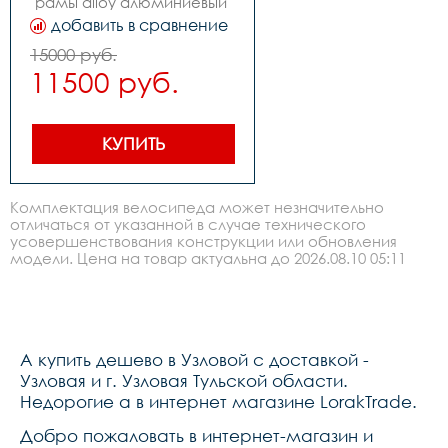
рамы alloy алюминиевый 
сплав,вилка алюминиевый 
добавить в сравнение
сплав,количество 
скоростей 1,передний 
15000 руб.
переключатель -,задний 
11500 руб.
переключатель -,передний 
тормоз -,задний тормоз 
ручной,манетки -,шатуны 
под квадрат,каретка 
картридж,задние звезды 
КУПИТЬ
-,втулки alloy на 
промах,покрышки 
14*2,125,обода алюминий 
lorak,цепь-,руль есть,вынос 
Комплектация велосипеда может незначительно
zoom 
отличаться от указанной в случае технического
безрезьбовой,подседельный 
усовершенствования конструкции или обновления
штырь сталь,рулевая 
колонка fp,седло lorak 
модели. Цена на товар актуальна до 2026.08.10 05:11
bb,педали -,вес 4,0 кг.
A купить дешево в Узловой с доставкой -
Узловая и г. Узловая Тульской области.
Недорогие a в интернет магазине LorakTrade.
Добро пожаловать в интернет-магазин и